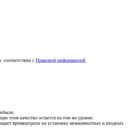
в соответствии с
Правовой информацией
рибыли.
при этом качество остается на том же уровне.
ращает времязатраты на установку межкомнатных и входных