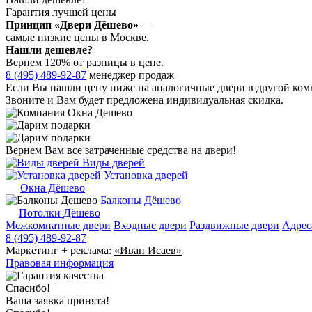
Гарантия лучшей цены
Принцип «Двери Дёшево»
—
самые низкие цены в Москве.
Нашли дешевле?
Вернем 120% от разницы в цене.
8 (495) 489-92-87
менеджер продаж
Если Вы нашли цену ниже на аналогичные двери в другой комп
Звоните и Вам будет предложена индивидуальная скидка.
Вернем Вам все затраченные средства на двери!
Виды дверей
Установка дверей
Окна Дёшево
Балконы Дёшево
Потолки Дёшево
Межкомнатные двери
Входные двери
Раздвижные двери
Адрес
8 (495) 489-92-87
Маркетинг + реклама:
«Иван Исаев»
Правовая информация
Спасибо!
Ваша заявка принята!